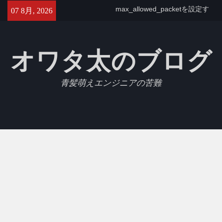
Skip
【GCP】Cloud SQLでtimezone
07 8月, 2026
to
を変更する
content
【Jest】Slack APIをモックにし
たテストを書いたのでメモ
オワタ太のブログ
Azure Database for MySQL (フ
レキシブルサーバー)で
max_allowed_packetを設定す
青髪萌えエンジニアの苦難
る