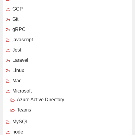
GCP
Git
gRPC
javascript
Jest
Laravel
Linux
Mac
Microsoft
Azure Active Directory
Teams
MySQL
node