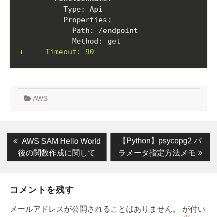
          Type: Api

          Properties:

            Path: /endpoint

+     Timeout: 90
AWS
投
Previous
Next
【Python】psycopg2 パ
AWS SAM Hello World
post:
post:
稿
後の関数作成に関して
ラメータ指定方法メモ
ナ
ビ
コメントを残す
ゲ
メールアドレスが公開されることはありません。
が付い
ー