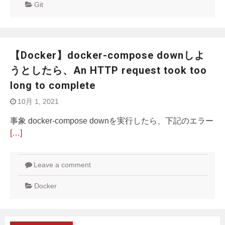
Git
【Docker】docker-compose downしよ
うとしたら、An HTTP request took too
long to complete
10月 1, 2021
事象 docker-compose downを実行したら、下記のエラー
[…]
Leave a comment
Docker