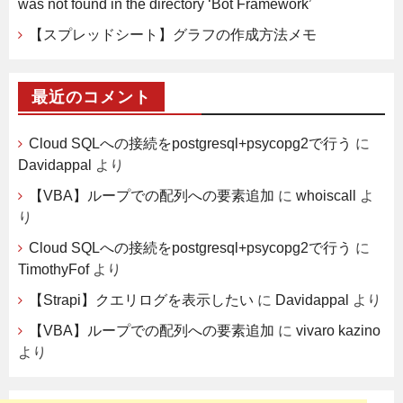
was not found in the directory ‘Bot Framework’
【スプレッドシート】グラフの作成方法メモ
最近のコメント
Cloud SQLへの接続をpostgresql+psycopg2で行う
に
Davidappal
より
【VBA】ループでの配列への要素追加
に
whoiscall
よ
り
Cloud SQLへの接続をpostgresql+psycopg2で行う
に
TimothyFof
より
【Strapi】クエリログを表示したい
に
Davidappal
より
【VBA】ループでの配列への要素追加
に
vivaro kazino
より