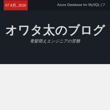
Skip
る
07 8月, 2026
to
【GCP】Cloud SQLでtimezone
content
を変更する
【Jest】Slack APIをモックにし
たテストを書いたのでメモ
オワタ太のブログ
青髪萌えエンジニアの苦難