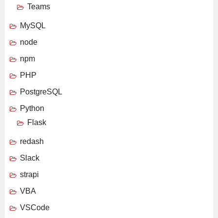
Teams
MySQL
node
npm
PHP
PostgreSQL
Python
Flask
redash
Slack
strapi
VBA
VSCode