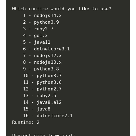
Which runtime would you like to use?

	1 - nodejs14.x

	2 - python3.9

	3 - ruby2.7

	4 - go1.x

	5 - java11

	6 - dotnetcore3.1

	7 - nodejs12.x

	8 - nodejs10.x

	9 - python3.8

	10 - python3.7

	11 - python3.6

	12 - python2.7

	13 - ruby2.5

	14 - java8.al2

	15 - java8

	16 - dotnetcore2.1

Runtime: 2

Project name [sam-app]:
