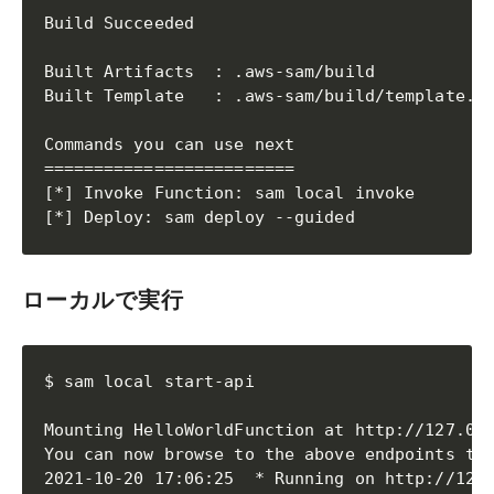
Build Succeeded

Built Artifacts  : .aws-sam/build

Built Template   : .aws-sam/build/template.ya
Commands you can use next

=========================

[*] Invoke Function: sam local invoke

[*] Deploy: sam deploy --guided
ローカルで実行
$ sam local start-api                        
Mounting HelloWorldFunction at http://127.0.0
You can now browse to the above endpoints to 
2021-10-20 17:06:25  * Running on http://127