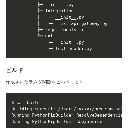
          ┣━ __init__.py

          ┣━ integration

          ┃   ┣━ __init__.py

          ┃   ┗━  test_api_gateway.py

          ┣━ requirements.txt

          ┗━ unit

              ┣━ __init__.py

ビルド
作成されたラムダ関数をビルドします
$ sam build

Building codeuri: /Users/xxxxxx/aws-sam-sampl
Running PythonPipBuilder:ResolveDependencies

Running PythonPipBuilder:CopySource
