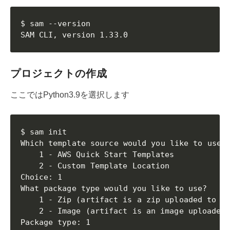
$ sam --version                              
SAM CLI, version 1.33.0
プロジェクトの作成
ここではPython3.9を選択します
$ sam init                                   
Which template source would you like to use?

	1 - AWS Quick Start Templates

	2 - Custom Template Location

Choice: 1

What package type would you like to use?

	1 - Zip (artifact is a zip uploaded to S3)

	2 - Image (artifact is an image uploaded to an ECR image repository)

Package type: 1
