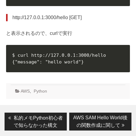
http://127.0.0.1:3000/hello [GET]
と表示されるので、curlで実行
$ curl http://127.0.0.1:3000/hello           
{"message": "hello world"}
AWS
,
Python
投
Previous
Next
AWS SAM Hello World後
私的メモPython初心者
post:
post:
稿
で知らなかった構文
の関数作成に関して
ナ