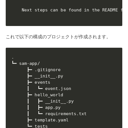
    Next steps can be found in the README fil
これで以下の構成のプロジェクトが作成されます。
.

┗━ sam-app/

      ┣━ .gitignore

      ┣━ __init__.py

      ┣━ events

      ┃   ┗━ event.json

      ┣━ hello_world

      ┃   ┣━ __init__.py

      ┃   ┣━ app.py

      ┃   ┗━ requirements.txt

      ┣━ template.yaml

      ┗━ tests
