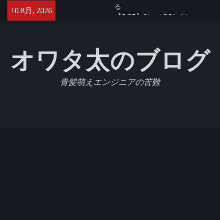
Skip
【GCP】Cloud SQLでtimezone
10 8月, 2026
to
を変更する
content
【Jest】Slack APIをモックにし
たテストを書いたのでメモ
オワタ太のブログ
Azure Database for MySQL (フ
レキシブルサーバー)で
max_allowed_packetを設定す
青髪萌えエンジニアの苦難
る