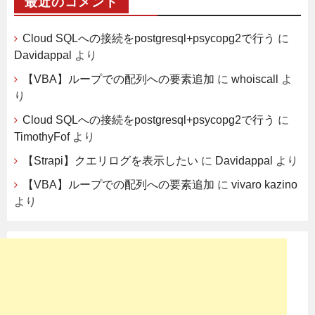
最近のコメント
Cloud SQLへの接続をpostgresql+psycopg2で行う
に
Davidappal
より
【VBA】ループでの配列への要素追加
に
whoiscall
よ
り
Cloud SQLへの接続をpostgresql+psycopg2で行う
に
TimothyFof
より
【Strapi】クエリログを表示したい
に
Davidappal
より
【VBA】ループでの配列への要素追加
に
vivaro kazino
より