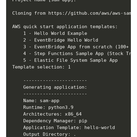
Cloning from https://github.com/aws/aws-sam-c
AWS quick start application templates:

	1 - Hello World Example

	2 - EventBridge Hello World

	3 - EventBridge App from scratch (100+ Event Schemas)

	4 - Step Functions Sample App (Stock Trader)

	5 - Elastic File System Sample App

Template selection: 1

    -----------------------

    Generating application:

    -----------------------

    Name: sam-app

    Runtime: python3.9

    Architectures: x86_64

    Dependency Manager: pip

    Application Template: hello-world

    Output Directory: .
