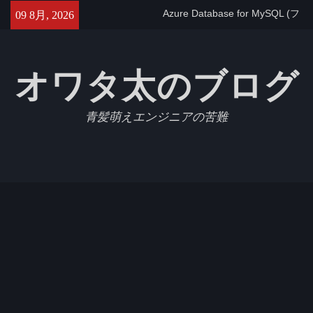
Skip
Azure Database for MySQL (フ
09 8月, 2026
to
レキシブルサーバー)で
content
max_allowed_packetを設定す
る
オワタ太のブログ
【GCP】Cloud SQLでtimezone
を変更する
【Jest】Slack APIをモックにし
青髪萌えエンジニアの苦難
たテストを書いたのでメモ