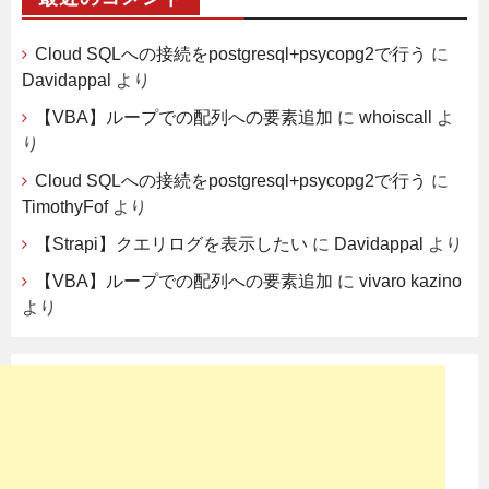
Cloud SQLへの接続をpostgresql+psycopg2で行う
に
Davidappal
より
【VBA】ループでの配列への要素追加
に
whoiscall
よ
り
Cloud SQLへの接続をpostgresql+psycopg2で行う
に
TimothyFof
より
【Strapi】クエリログを表示したい
に
Davidappal
より
【VBA】ループでの配列への要素追加
に
vivaro kazino
より