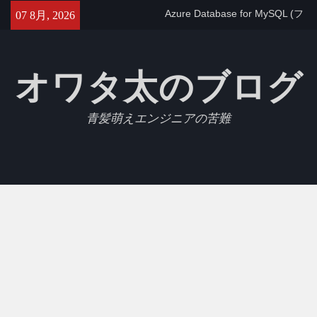
Azure Database for MySQL (フ
Skip
07 8月, 2026
レキシブルサーバー)で
to
max_allowed_packetを設定す
content
る
【GCP】Cloud SQLでtimezone
オワタ太のブログ
を変更する
【Jest】Slack APIをモックにし
たテストを書いたのでメモ
青髪萌えエンジニアの苦難