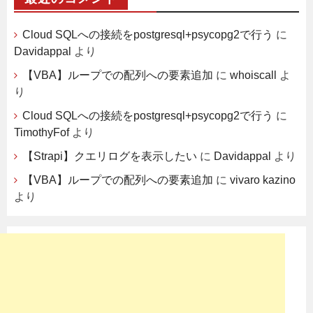
Cloud SQLへの接続をpostgresql+psycopg2で行う
に
Davidappal
より
【VBA】ループでの配列への要素追加
に
whoiscall
よ
り
Cloud SQLへの接続をpostgresql+psycopg2で行う
に
TimothyFof
より
【Strapi】クエリログを表示したい
に
Davidappal
より
【VBA】ループでの配列への要素追加
に
vivaro kazino
より