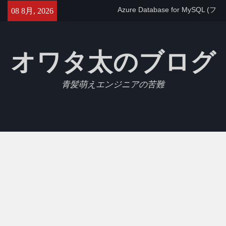
max_allowed_packetを設定す
Skip
08 8月, 2026
る
to
【GCP】Cloud SQLでtimezone
content
を変更する
【Jest】Slack APIをモックにし
オワタ太のブログ
たテストを書いたのでメモ
青髪萌えエンジニアの苦難