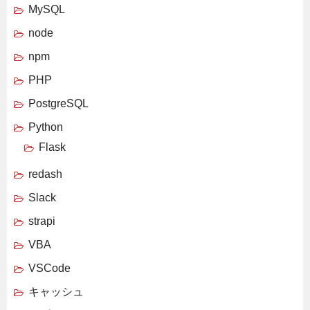
MySQL
node
npm
PHP
PostgreSQL
Python
Flask
redash
Slack
strapi
VBA
VSCode
キャッシュ