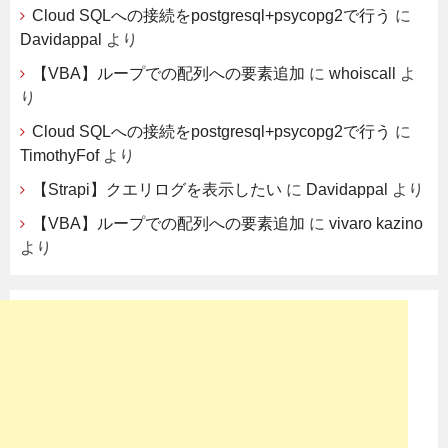
Cloud SQLへの接続をpostgresql+psycopg2で行う
に
Davidappal
より
【VBA】ループでの配列への要素追加
に
whoiscall
よ
り
Cloud SQLへの接続をpostgresql+psycopg2で行う
に
TimothyFof
より
【Strapi】クエリログを表示したい
に
Davidappal
より
【VBA】ループでの配列への要素追加
に
vivaro kazino
より