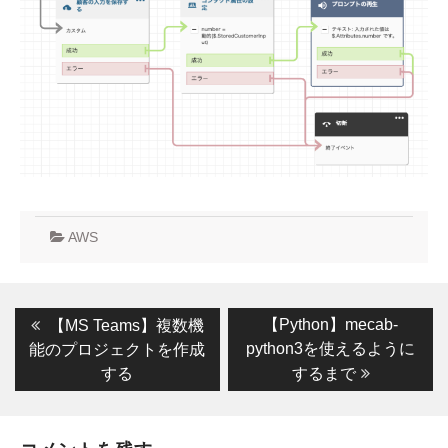
AWS
投
Previous
Next
【Python】mecab-
【MS Teams】複数機
post:
post:
稿
python3を使えるように
能のプロジェクトを作成
する
するまで
ナ
ビ
ゲ