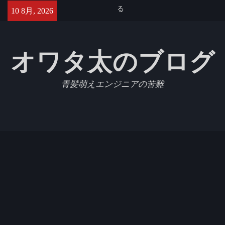
Skip
【GCP】Cloud SQLでtimezone
10 8月, 2026
to
を変更する
content
【Jest】Slack APIをモックにし
たテストを書いたのでメモ
オワタ太のブログ
Azure Database for MySQL (フ
レキシブルサーバー)で
max_allowed_packetを設定す
青髪萌えエンジニアの苦難
る