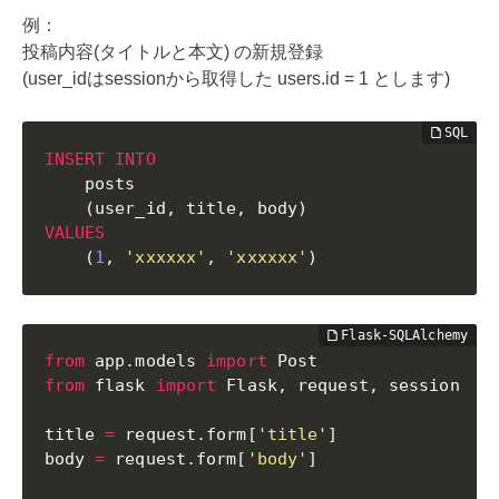
例：
投稿内容(タイトルと本文) の新規登録
(user_idはsessionから取得した users.id = 1 とします)
INSERT
INTO
    posts

(
user_id
,
 title
,
 body
)
VALUES
(
1
,
'xxxxxx'
,
'xxxxxx'
)
from
 app
.
models 
import
from
 flask 
import
 Flask
,
 request
,
 session

title 
=
 request
.
form
[
'title'
]
body 
=
 request
.
form
[
'body'
]