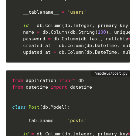
    __tablename__ 
=
'users'
id
=
 db
.
Column
(
db
.
Integer
,
 primary_key
=
T
    name 
=
 db
.
Column
(
db
.
String
(
100
)
,
 unique
=
    password 
=
 db
.
Column
(
db
.
Text
,
 nullable
=
F
    created_at 
=
 db
.
Column
(
db
.
DateTime
,
 null
    updated_at 
=
 db
.
Column
(
db
.
DateTime
,
 null
from
 application 
import
from
 datetime 
import
 datetime

class
Post
(
db
.
Model
)
:
    __tablename__ 
=
'posts'
id
=
 db
.
Column
(
db
.
Integer
,
 primary_key
=
T