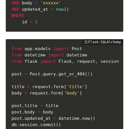
AND
 body 
=
'xxxxxx'
AND
 updated_at 
=
now
(
)
WHERE
    id 
=
1
from
 app
.
models 
import
from
 datetime 
import
from
 flask 
import
 Flask
,
 request
,
 session

post 
=
 Post
.
query
.
get_or_404
(
1
)
title 
=
 request
.
form
[
'title'
]
body 
=
 request
.
form
[
'body'
]
post
.
title 
=
 title

post
.
body 
=
 body

post
.
updated_at 
=
 datetime
.
now
(
)
db
.
session
.
commit
(
)