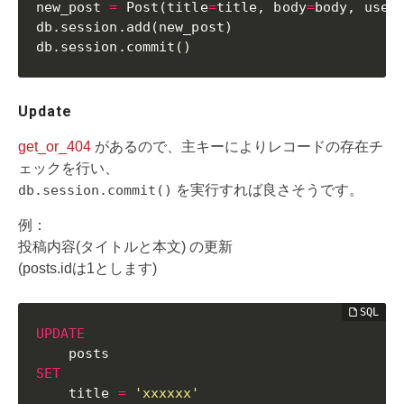
new_post 
=
 Post
(
title
=
title
,
 body
=
body
,
 user
db
.
session
.
add
(
new_post
)
db
.
session
.
commit
(
)
Update
get_or_404
があるので、主キーによりレコードの存在チ
ェックを行い、
db.session.commit()
を実行すれば良さそうです。
例：
投稿内容(タイトルと本文) の更新
(posts.idは1とします)
UPDATE
SET
    title 
=
'xxxxxx'