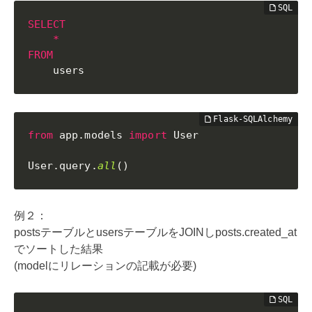
SELECT
*
FROM
    users
from
 app
.
models 
import
 User

User
.
query
.
all
(
)
例２：
postsテーブルとusersテーブルをJOINしposts.created_at
でソートした結果
(modelにリレーションの記載が必要)