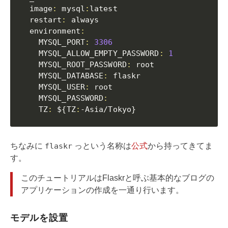
  image
:
 mysql
:
latest

  restart
:
 always

  environment
:
    MYSQL_PORT
:
3306
    MYSQL_ALLOW_EMPTY_PASSWORD
:
1
    MYSQL_ROOT_PASSWORD
:
 root

    MYSQL_DATABASE
:
 flaskr

    MYSQL_USER
:
 root

    MYSQL_PASSWORD
:
    TZ
:
 $
{
TZ
:
-Asia/Tokyo
}
ちなみに
flaskr
っという名称は
公式
から持ってきてま
す。
このチュートリアルはFlaskrと呼ぶ基本的なブログの
アプリケーションの作成を一通り行います。
モデルを設置