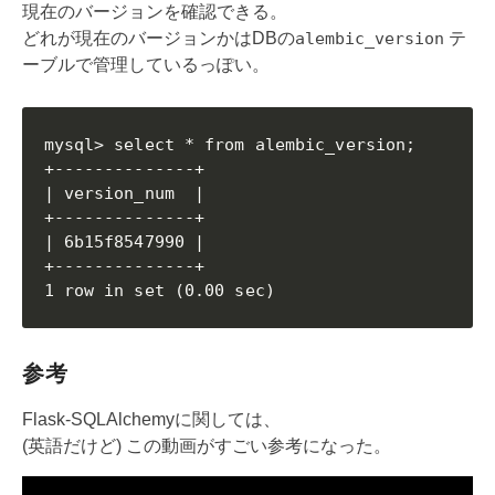
現在のバージョンを確認できる。
どれが現在のバージョンかはDBの
alembic_version
テ
ーブルで管理しているっぽい。
mysql> select * from alembic_version;

+--------------+

| version_num  |

+--------------+

| 6b15f8547990 |

+--------------+

1 row in set (0.00 sec)
参考
Flask-SQLAlchemyに関しては、
(英語だけど) この動画がすごい参考になった。