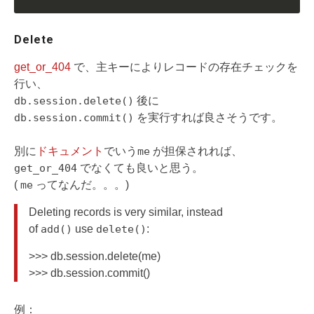
Delete
get_or_404
で、主キーによりレコードの存在チェックを
行い、
db.session.delete()
後に
db.session.commit()
を実行すれば良さそうです。
別に
ドキュメント
でいう
me
が担保されれば、
get_or_404
でなくても良いと思う。
(
me
ってなんだ。。。)
Deleting records is very similar, instead
of
add()
use
delete()
:
>>> db.session.delete(me)
>>> db.session.commit()
例：