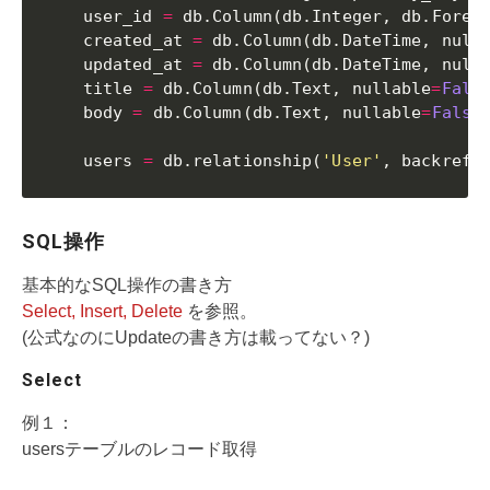
    user_id 
=
 db
.
Column
(
db
.
Integer
,
 db
.
Forei
    created_at 
=
 db
.
Column
(
db
.
DateTime
,
 null
    updated_at 
=
 db
.
Column
(
db
.
DateTime
,
 null
    title 
=
 db
.
Column
(
db
.
Text
,
 nullable
=
Fals
    body 
=
 db
.
Column
(
db
.
Text
,
 nullable
=
False
    users 
=
 db
.
relationship
(
'User'
,
 backref
=
SQL操作
基本的なSQL操作の書き方
Select, Insert, Delete
を参照。
(公式なのにUpdateの書き方は載ってない？)
Select
例１：
usersテーブルのレコード取得