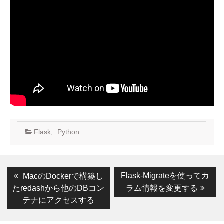
Flask
,
Python
投
Previous
Next
Flask-Migrateを使ってカ
MacのDockerで構築し
post:
post:
稿
たredashから他のDBコン
ラム情報を変更する
テナにアクセスする
ナ
ビ