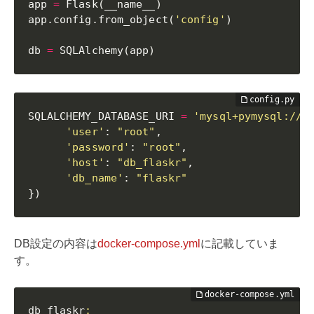
app 
=
 Flask
(
__name__
)
app
.
config
.
from_object
(
'config'
)
db 
=
 SQLAlchemy
(
app
)
SQLALCHEMY_DATABASE_URI 
=
'mysql+pymysql://{
'user'
:
"root"
,
'password'
:
"root"
,
'host'
:
"db_flaskr"
,
'db_name'
:
"flaskr"
}
)
DB設定の内容は
docker-compose.yml
に記載していま
す。
db_flaskr
: