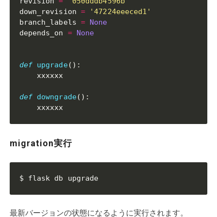
revision 
=
'050dddb4596b'
down_revision 
=
'47224eeeced1'
branch_labels 
=
None
depends_on 
=
None
def
upgrade
(
)
:
    xxxxxx

def
downgrade
(
)
:
    xxxxxx
migration実行
$ flask db upgrade
最新バージョンの状態になるように実行されます。