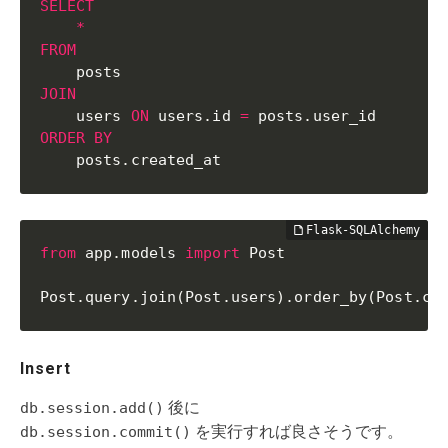
SELECT
*
FROM
JOIN
    users 
ON
 users
.
id 
=
 posts
.
ORDER
BY
    posts
.
created_at
from
 app
.
models 
import
 Post

Post
.
query
.
join
(
Post
.
users
)
.
order_by
(
Post
.
cr
Insert
db.session.add()
後に
db.session.commit()
を実行すれば良さそうです。