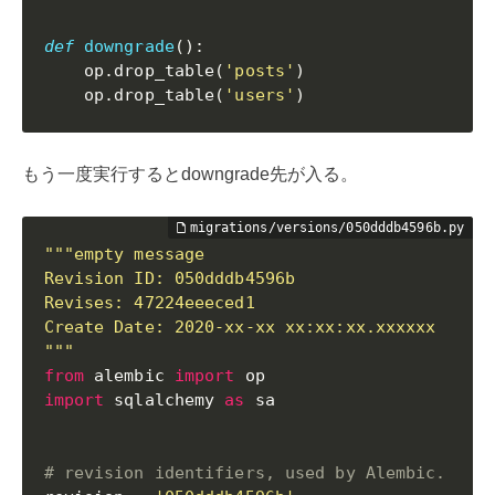
def
downgrade
(
)
:
    op
.
drop_table
(
'posts'
)
    op
.
drop_table
(
'users'
)
もう一度実行するとdowngrade先が入る。
"""empty message

Revision ID: 050dddb4596b

Revises: 47224eeeced1

Create Date: 2020-xx-xx xx:xx:xx.xxxxxx

"""
from
 alembic 
import
import
 sqlalchemy 
as
 sa

# revision identifiers, used by Alembic.