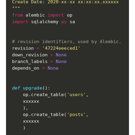
Create Date: 2020-xx-xx xx:xx:xx.xxxxxx

"""
from
 alembic 
import
import
 sqlalchemy 
as
 sa

# revision identifiers, used by Alembic.
revision 
=
'47224eeeced1'
down_revision 
=
None
branch_labels 
=
None
depends_on 
=
None
def
upgrade
(
)
:
    op
.
create_table
(
'users'
,
    xxxxxx

)
,
    op
.
create_table
(
'posts'
,
    xxxxxx

)