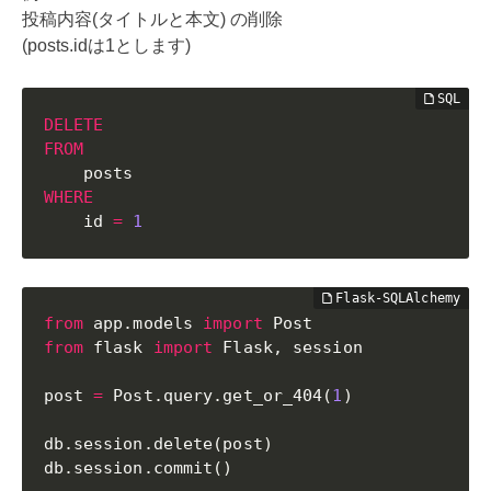
投稿内容(タイトルと本文) の削除
(posts.idは1とします)
DELETE
FROM
WHERE
    id 
=
1
from
 app
.
models 
import
from
 flask 
import
 Flask
,
 session

post 
=
 Post
.
query
.
get_or_404
(
1
)
db
.
session
.
delete
(
post
)
db
.
session
.
commit
(
)