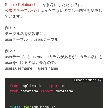
Simple Relationships
を参考にしただけです。
公式のテーブル設計
はイケてないので若干内容を変更し
ています。
例１：
テーブル名を複数形に。
userテーブル → usersテーブル
例２：
userテーブルにusernameカラムがあるが、カラム名にも
userを付けるのは冗長なので。
users.username → users.name
from
 application 
import
from
 datetime 
import
 datetime

class
User
(
db
.
Model
)
: