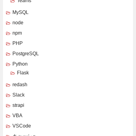
Teams
MySQL
node
npm
PHP
PostgreSQL
Python
Flask
redash
Slack
strapi
VBA
VSCode