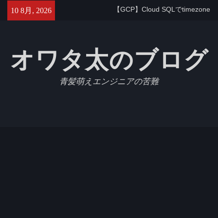
Skip
【GCP】Cloud SQLでtimezone
10 8月, 2026
to
を変更する
content
【Jest】Slack APIをモックにし
たテストを書いたのでメモ
オワタ太のブログ
Azure Database for MySQL (フ
レキシブルサーバー)で
max_allowed_packetを設定す
青髪萌えエンジニアの苦難
る