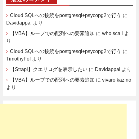
Cloud SQLへの接続をpostgresql+psycopg2で行う
に
Davidappal
より
【VBA】ループでの配列への要素追加
に
whoiscall
よ
り
Cloud SQLへの接続をpostgresql+psycopg2で行う
に
TimothyFof
より
【Strapi】クエリログを表示したい
に
Davidappal
より
【VBA】ループでの配列への要素追加
に
vivaro kazino
より