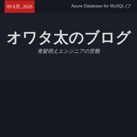
Skip
Azure Database for MySQL (フ
09 8月, 2026
to
レキシブルサーバー)で
content
max_allowed_packetを設定す
る
オワタ太のブログ
【GCP】Cloud SQLでtimezone
を変更する
【Jest】Slack APIをモックにし
青髪萌えエンジニアの苦難
たテストを書いたのでメモ