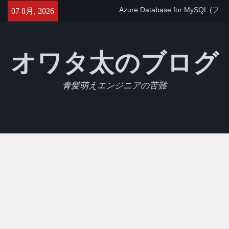
Skip
Azure Database for MySQL (フ
07 8月, 2026
to
レキシブルサーバー)で
content
max_allowed_packetを設定す
る
オワタ太のブログ
【GCP】Cloud SQLでtimezone
を変更する
【Jest】Slack APIをモックにし
青髪萌えエンジニアの苦難
たテストを書いたのでメモ