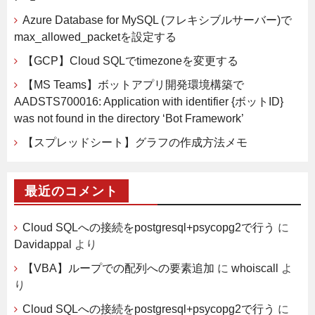
Azure Database for MySQL (フレキシブルサーバー)で
max_allowed_packetを設定する
【GCP】Cloud SQLでtimezoneを変更する
【MS Teams】ボットアプリ開発環境構築で
AADSTS700016: Application with identifier {ボットID}
was not found in the directory ‘Bot Framework’
【スプレッドシート】グラフの作成方法メモ
最近のコメント
Cloud SQLへの接続をpostgresql+psycopg2で行う
に
Davidappal
より
【VBA】ループでの配列への要素追加
に
whoiscall
よ
り
Cloud SQLへの接続をpostgresql+psycopg2で行う
に